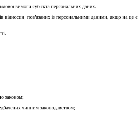
сьмової вимоги суб'єкта персональних даних.
в відносин, пов'язаних із персональними даними, якщо на це є
ті.
но законом;
редбачених чинним законодавством;