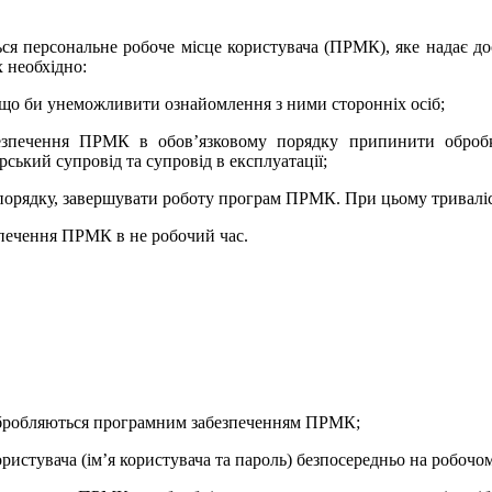
ься персональне робоче місце користувача (ПРМК), яке надає дос
 необхідно:
 що би унеможливити ознайомлення з ними сторонніх осіб;
езпечення ПРМК в обов’язковому порядку припинити обробк
ький супровід та супровід в експлуатації;
порядку, завершувати роботу програм ПРМК. При цьому тривалість
зпечення ПРМК в не робочий час.
обробляються програмним забезпеченням ПРМК;
ористувача (ім’я користувача та пароль) безпосередньо на робочом