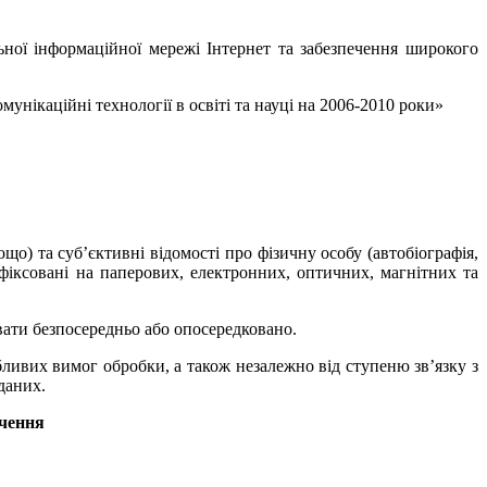
ьної інформаційної мережі Інтернет та забезпечення широкого
нікаційні технології в освіті та науці на 2006-2010 роки»
що) та суб’єктивні відомості про фізичну особу (автобіографія,
афіксовані на паперових, електронних, оптичних, магнітних та
вати безпосередньо або опосередковано.
бливих вимог обробки, а також незалежно від ступеню зв’язку з
даних.
ечення