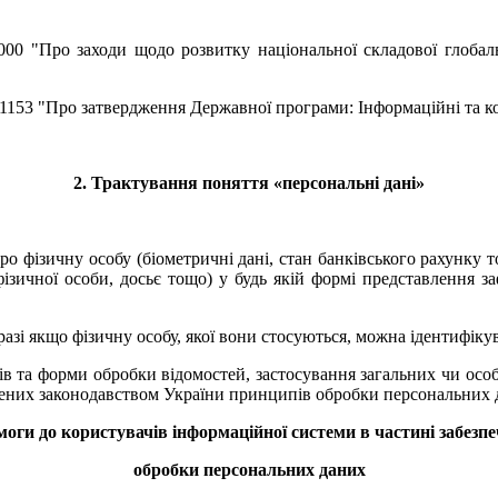
000 "Про заходи щодо розвитку національної складової глобал
1153 "Про затвердження Державної програми: Інформаційні та кому
2. Трактування поняття «персональні дані»
о фізичну особу (біометричні дані, стан банківського рахунку то
 фізичної особи, досьє тощо) у будь якій формі представлення з
азі якщо фізичну особу, якої вони стосуються, можна ідентифіку
бів та форми обробки відомостей, застосування загальних чи осо
лених законодавством України принципів обробки персональних 
моги до користувачів інформаційної системи в частині забезп
обробки персональних даних