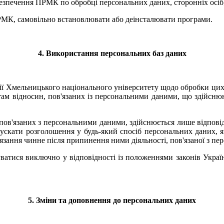
безпечення ПРМК по обробці персональних даних, сторонніх осіб
РМК, самовільно встановлювати або деінсталювати програми.
4. Використання персональних баз даних
ї Хмельницького національного університету щодо обробки цих да
ам відносин, пов'язаних із персональними даними, що здійснюю
в'язаних з персональними даними, здійснюється лише відповідн
пускати розголошення у будь-який спосіб персональних даних, які
'язання чинне після припинення ними діяльності, пов'язаної з п
ватися виключно у відповідності із положеннями законів Украї
5. Зміни та доповнення до персональних даних